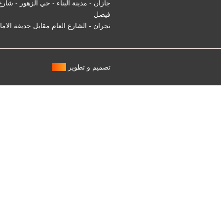
جازان - مدينة البناء - حي الزهور - شارع
فيصل
نجران - الشارع العام مقابل حديقة الاما
تصميم و تطوير
مميز