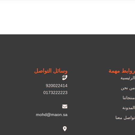
روابط مهمة
وسائل التواصل
الرئيسية
920022414
من نحن
0173222223
منتجاتنا
المدونة
mohd@maon.sa
تواصل معنا