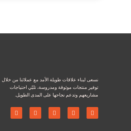
نسعى لبناء علاقات طويلة الأمد مع عملائنا من خلال
توفير منتجات موثوقة ومدروسة، تلبّي احتياجات
مشاريعهم وتدعم نجاحها على المدى الطويل.
I
S
T
X
L
n
n
i
-
i
s
a
k
t
n
t
p
t
w
k