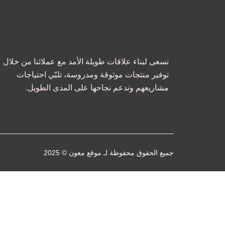
نسعى لبناء علاقات طويلة الأمد مع عملائنا من خلال
توفير منتجات موثوقة ومدروسة، تلبّي احتياجات
مشاريعهم وتدعم نجاحها على المدى الطويل.
I
S
T
X
L
n
n
i
-
i
s
a
k
t
n
t
p
t
w
k
a
c
o
i
e
جميع الحقوق محفوظة لـ موقع معون © 2025
g
h
k
t
d
r
a
t
i
a
t
e
n
m
-
r
-
الرئيسية
g
i
h
n
من نحن
o