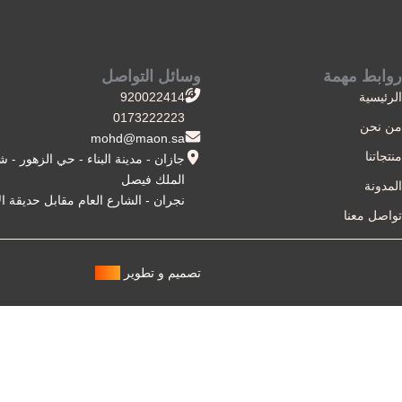
روابط مهمة
وسائل التواصل
الرئيسية
920022414
0173222223
من نحن
mohd@maon.sa
منتجاتنا
جازان - مدينة البناء - حي الزهور - ش
الملك فيصل
المدونة
نجران - الشارع العام مقابل حديقة ال
تواصل معنا
تصميم و تطوير
مميز